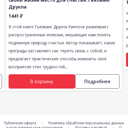
й
своей жизни место для счастья. Гьялванг
Друкпа
1441
₽
В этой книге Гьялванг Друкпа Ринпоче развеивает
распространённые иллюзии, мешающие нам понять
подлинную природу счастья. Автор показывает, какие
у
преграды заставляют нас терять связь с собой, и
предлагает практические способы изменить своё
восприятие этих трудностей,...
В корзину
Подробнее
Публичная оферта
-
Политика обработки персональных данных
и пользовательское соглашение
-
Доставка и возврат
-
О