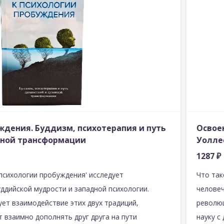
ждения. Буддизм, психотерапия и путь
Освоен
вной трансформации
Уолле
1287
₽
 психологии пробуждения' исследует
Что так
ддийской мудрости и западной психологии.
человеч
ует взаимодействие этих двух традиций,
революц
т взаимно дополнять друг друга на пути
науку с