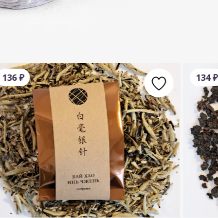
136
₽
134
₽