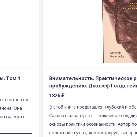
ы. Том 1
Внимательность. Практическое р
пробуждению. Джозеф Голдстей
1826
₽
это четвёртое
В этой книге представлен глубокий и об
анона. Она
Сатипаттхана-сутты — ключевого буддий
ти содержат
основы практики осознанности. Автор п
положение сутты, демонстрируя, как пр