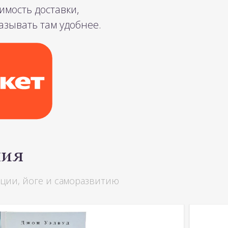
мость доставки,
казывать там удобнее.
ния
ации, йоге и саморазвитию