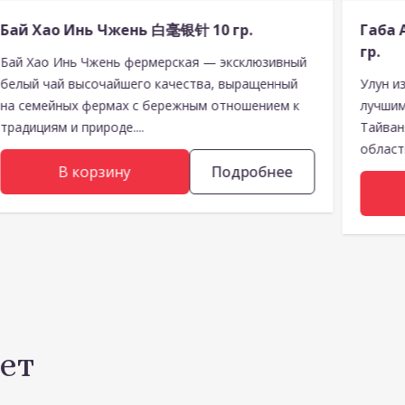
Бай Хао Инь Чжень 白毫银针 10 гр.
Габа
гр.
Бай Хао Инь Чжень фермерская — эксклюзивный
белый чай высочайшего качества, выращенный
Улун и
на семейных фермах с бережным отношением к
лучшим
традициям и природе....
Тайван
области
В корзину
Подробнее
ет