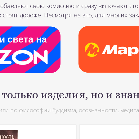
обавляют свою комиссию и сразу включают стои
 стоят дороже. Несмотря на это, для многих за
и света на
 только изделия,
но и зна
иги по философии буддизма, осознанности, медит