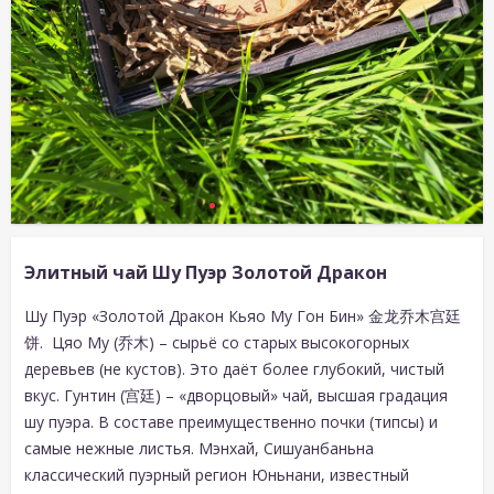
Элитный чай Шу Пуэр Золотой Дракон
Шу Пуэр «Золотой Дракон Кьяо Му Гон Бин» 金龙乔木宫廷
饼.
Цяо Му (乔木) – сырьё со старых высокогорных
деревьев (не кустов). Это даёт более глубокий, чистый
вкус. Гунтин (宫廷) – «дворцовый» чай, высшая градация
шу пуэра. В составе преимущественно почки (типсы) и
самые нежные листья. Мэнхай, Сишуанбаньна
классический пуэрный регион Юньнани, известный