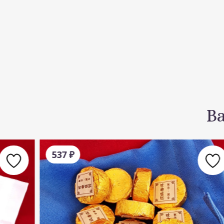
В
537
₽