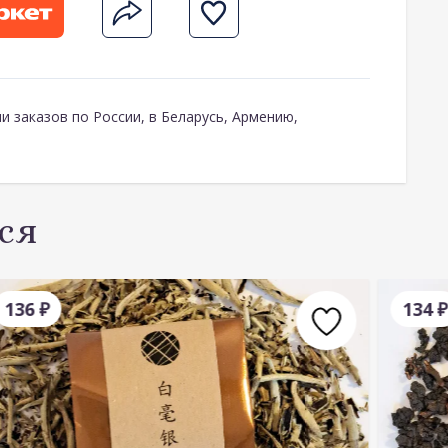
и заказов по России, в Беларусь, Армению,
ся
136
₽
134
₽