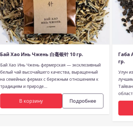
Бай Хао Инь Чжень 白毫银针 10 гр.
Габа
гр.
Бай Хао Инь Чжень фермерская — эксклюзивный
белый чай высочайшего качества, выращенный
Улун и
на семейных фермах с бережным отношением к
лучшим
традициям и природе....
Тайван
области
В корзину
Подробнее