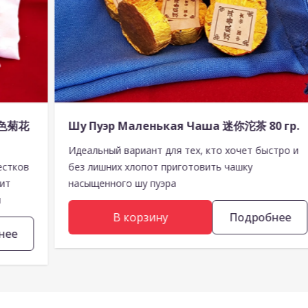
 绿色菊花
Шу Пуэр Маленькая Чаша 迷你沱茶 80 гр.
Идеальный вариант для тех, кто хочет быстро и
естков
без лишних хлопот приготовить чашку
шит
насыщенного шу пуэра
и
В корзину
Подробнее
нее