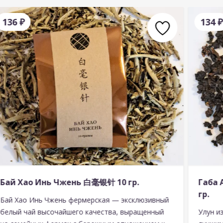
136
₽
134
₽
Бай Хао Инь Чжень 白毫银针 10 гр.
Габа
гр.
Бай Хао Инь Чжень фермерская — эксклюзивный
белый чай высочайшего качества, выращенный
Улун и