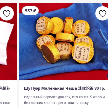
537
₽
 绿色菊花
Шу Пуэр Маленькая Чаша 迷你沱茶 80 гр.
Идеальный вариант для тех, кто хочет быстро и
естков
без лишних хлопот приготовить чашку